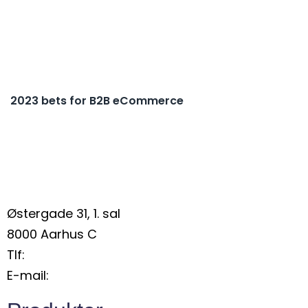
2023 bets for B2B eCommerce
Østergade 31, 1. sal
8000 Aarhus C
Tlf:
+45 28 91 27 23
E-mail:
info@droppinstudio.dk