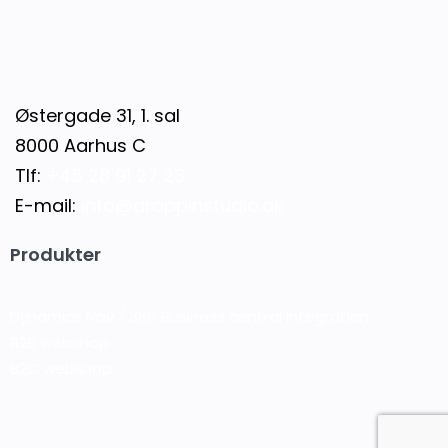
Østergade 31, 1. sal
8000 Aarhus C
Tlf:
+45 28 91 27 23
E-mail:
info@droppinstudio.dk
Produkter
Dynamics Nav / 365 Business central Integration
B2B webshop
B2C webshop