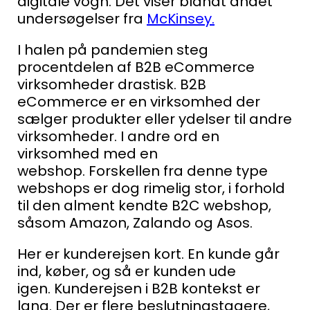
digitale vogn. Det viser blandt andet
undersøgelser fra
McKinsey
.
I halen på pandemien steg
procentdelen af B2B eCommerce
virksomheder drastisk.
B2B
eCommerce er en virksomhed der
sælger produkter eller ydelser til andre
virksomheder. I andre ord en
virksomhed med en
webshop.
Forskellen fra denne type
webshops er dog rimelig stor, i forhold
til den alment kendte B2C webshop,
såsom Amazon, Zalando og Asos.
Her er kunderejsen kort. En kunde går
ind, køber, og så er kunden ude
igen.
Kunderejsen i B2B kontekst er
lang. Der er flere beslutningstagere,